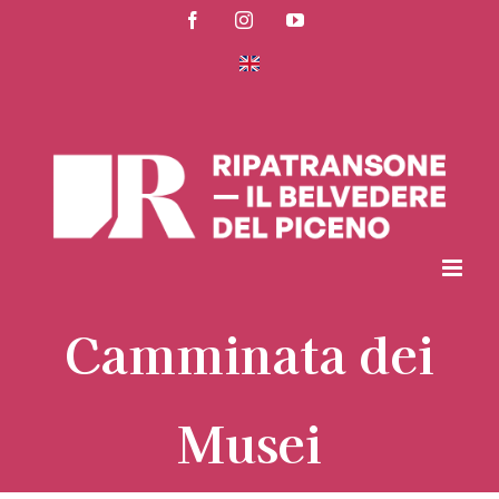
Salta
Facebook
Instagram
YouTube
al
contenuto
Camminata dei
Musei