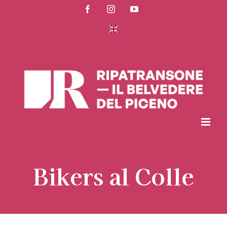
Salta
Facebook
Instagram
YouTube
al
contenuto
Bikers al Colle