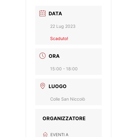
DATA
22 Lug 2023
Scaduto!
ORA
15:00 - 18:00
LUOGO
Colle San Niccolò
ORGANIZZATORE
EVENTI A