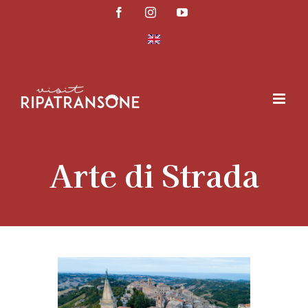
Salta
Facebook
Instagram
YouTube
al
contenuto
Arte di Strada