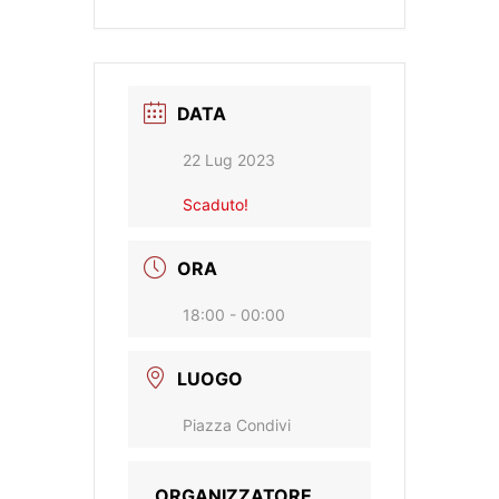
DATA
22 Lug 2023
Scaduto!
ORA
18:00 - 00:00
LUOGO
Piazza Condivi
ORGANIZZATORE