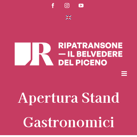
Salta
Facebook
Instagram
YouTube
al
contenuto
Apertura Stand
Gastronomici