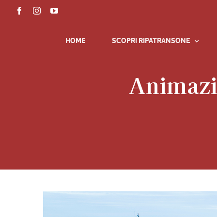
Salta
Facebook
Instagram
YouTube
al
contenuto
HOME
SCOPRI RIPATRANSONE
Animazi