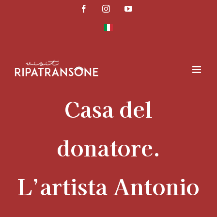
Skip
Facebook
Instagram
YouTube
to
content
Casa del
donatore.
L’artista Antonio