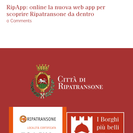
RipApp: online la nuova web app per
A
scoprire Ripatransone da dentro
s
a
0 Comments
0 