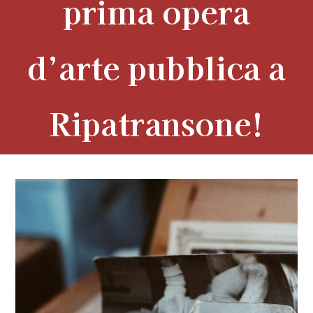
prima opera
d’arte pubblica a
Ripatransone!
View
Larger
Image