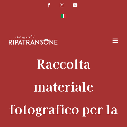
Skip
Facebook
Instagram
YouTube
to
content
Raccolta
materiale
fotografico per la