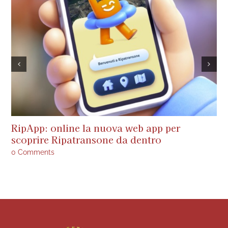
RipApp: online la nuova web app per
A
scoprire Ripatransone da dentro
s
a
0 Comments
0 