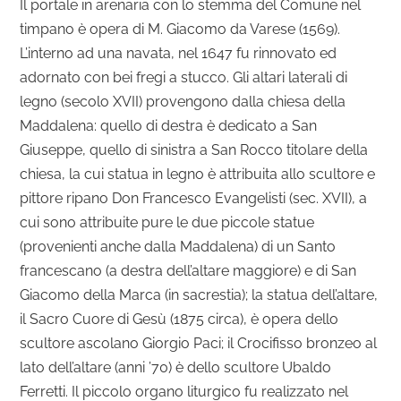
Il portale in arenaria con lo stemma del Comune nel
timpano è opera di M. Giacomo da Varese (1569).
L’interno ad una navata, nel 1647 fu rinnovato ed
adornato con bei fregi a stucco. Gli altari laterali di
legno (secolo XVII) provengono dalla chiesa della
Maddalena: quello di destra è dedicato a San
Giuseppe, quello di sinistra a San Rocco titolare della
chiesa, la cui statua in legno è attribuita allo scultore e
pittore ripano Don Francesco Evangelisti (sec. XVII), a
cui sono attribuite pure le due piccole statue
(provenienti anche dalla Maddalena) di un Santo
francescano (a destra dell’altare maggiore) e di San
Giacomo della Marca (in sacrestia); la statua dell’altare,
il Sacro Cuore di Gesù (1875 circa), è opera dello
scultore ascolano Giorgio Paci; il Crocifisso bronzeo al
lato dell’altare (anni ’70) è dello scultore Ubaldo
Ferretti. Il piccolo organo liturgico fu realizzato nel