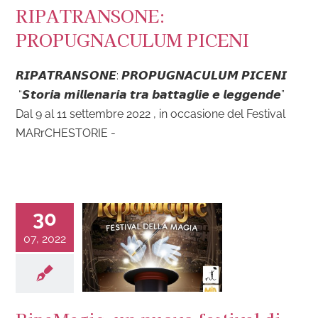
RIPATRANSONE:
PROPUGNACULUM PICENI
𝙍𝙄𝙋𝘼𝙏𝙍𝘼𝙉𝙎𝙊𝙉𝙀: 𝙋𝙍𝙊𝙋𝙐𝙂𝙉𝘼𝘾𝙐𝙇𝙐𝙈 𝙋𝙄𝘾𝙀𝙉𝙄
“𝙎𝙩𝙤𝙧𝙞𝙖 𝙢𝙞𝙡𝙡𝙚𝙣𝙖𝙧𝙞𝙖 𝙩𝙧𝙖 𝙗𝙖𝙩𝙩𝙖𝙜𝙡𝙞𝙚 𝙚 𝙡𝙚𝙜𝙜𝙚𝙣𝙙𝙚”
Dal 9 al 11 settembre 2022 , in occasione del Festival
MARrCHESTORIE -
30
07, 2022