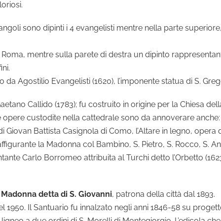
oriosi.
 angoli sono dipinti i 4 evangelisti mentre nella parte superior
i Roma, mentre sulla parete di destra un dipinto rappresentante 
ni.
 da Agostilio Evangelisti (1620), l’imponente statua di S. Gre
etano Callido (1783); fu costruito in origine per la Chiesa del
se opere custodite nella cattedrale sono da annoverare anche:
 Giovan Battista Casignola di Como, l’Altare in legno, opera di
la raffigurante la Madonna col Bambino, S. Pietro, S. Rocco, S.
ntante Carlo Borromeo attribuita al Turchi detto l’Orbetto (1623
 Madonna detta di S. Giovanni
, patrona della città dal 1893.
l 1950. Il Santuario fu innalzato negli anni 1846-58 su proget
ligneo a due ordini di S. Morelli di Montegiorgio. L’edicola ch