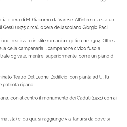
ria opera di M. Giacomo da Varese. All’interno la statua
di Gesù (1875 circa), opera dell’ascolano Giorgio Paci.
gione, realizzato in stile romanico-gotico nel 1304. Oltre a
va nella cella campanaria il campanone civico fuso a
entrale ogivale, mentre, superiormente, corre un piano di
inato Teatro Del Leone. L’edificio, con pianta ad U, fu
 e patriota ripano.
ripana, con al centro il monumento dei Caduti (1931) con ai
iornalista) e, da qui, si raggiunge via Tanursi da dove si