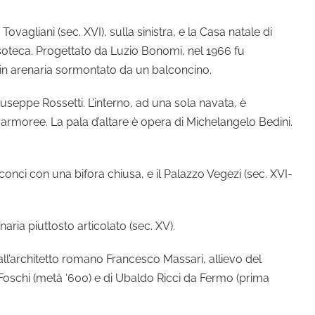
vagliani (sec. XVI), sulla sinistra, e la Casa natale di
psoteca. Progettato da Luzio Bonomi, nel 1966 fu
e in arenaria sormontato da un balconcino.
Giuseppe Rossetti. L’interno, ad una sola navata, è
 marmoree. La pala d’altare è opera di Michelangelo Bedini.
 conci con una bifora chiusa, e il Palazzo Vegezi (sec. XVI-
aria piuttosto articolato (sec. XV).
, dall’architetto romano Francesco Massari, allievo del
del Foschi (metà ‘600) e di Ubaldo Ricci da Fermo (prima