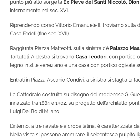
punto più alto sorge la
Ex Pieve dei Santi Niccolò, Dion
internamente nel sec. XVI.
Riprendendo corso Vittorio Emanuele II, troviamo sulla dest
Casa Fedeli (fine sec. XVII).
Raggiunta Piazza Matteotti, sulla sinistra c’è
Palazzo Mas
Tartufoli. A destra si trovano
Casa Teodori
, con portico 
legno in stile veneziano e una casa con portico ogivale 
Entrati in Piazza Ascanio Condivi, a sinistra si staglia la f
La Cattedrale costruita su disegno del modenese G. Guerra, 
innalzato tra 1884 e 1902, su progetto dell’architetto pont
Luigi Del Bo di Milano.
L’interno, a tre navate e a croce latina, è caratterizzata da
Nella visita si possono ammirare: il seicentesco pulpito l