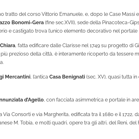
mo tratto del corso Vittorio Emanuele, e, dopo le Case Massi e To
lazzo Bonomi-Gera
(fine sec.XVII), sede della Pinacoteca-Gi
erio e castigato trova l’unico elemento decorativo nel portal
 Chiara
, fatta edificare dalle Clarisse nel 1749 su progetto di 
 il più prezioso della città, è interamente ricoperto da tessere
a.
gi Mercantini
, l’antica
Casa Benignati
(sec. XV), quasi tutta in
Annunziata d’Agello
, con facciata asimmetrica e portale in aren
ra Via Consorti e via Margherita, edificata tra il 1680 e il 1722
ilanese M. Tobia, e molti quadri, opere tra gli altri, del Reni, 