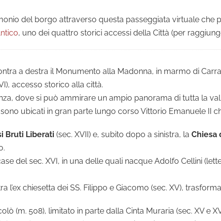
imonio del borgo attraverso questa passeggiata virtuale ch
ntico
, uno dei quattro storici accessi della Città (per raggiun
incontra a destra il Monumento alla Madonna, in marmo di Carrar
I), accesso storico alla città.
za, dove si può ammirare un ampio panorama di tutta la valla
e sono ubicati in gran parte lungo corso Vittorio Emanuele II c
 Bruti Liberati
(sec. XVII) e, subito dopo a sinistra, la
Chiesa 
o.
e del sec. XVI, in una delle quali nacque Adolfo Cellini (let
ra l’ex chiesetta dei SS. Filippo e Giacomo (sec. XV), trasforma
ò (m. 508), limitato in parte dalla Cinta Muraria (sec. XV e XVI