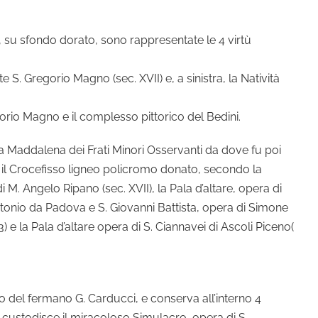
e, su sfondo dorato, sono rappresentate le 4 virtù
S. Gregorio Magno (sec. XVII) e, a sinistra, la Natività
gorio Magno e il complesso pittorico del Bedini.
la Maddalena dei Frati Minori Osservanti da dove fu poi
 il Crocefisso ligneo policromo donato, secondo la
 M. Angelo Ripano (sec. XVII), la Pala d’altare, opera di
 Antonio da Padova e S. Giovanni Battista, opera di Simone
) e la Pala d’altare opera di S. Ciannavei di Ascoli Piceno(
to del fermano G. Carducci, e conserva all’interno 4
e custodisce il miracoloso Simulacro, opera di S.