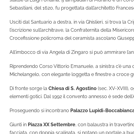
Sebastiani, del 1620, fu progettata dall’architetto France
Usciti dal Santuario a destra, in via Ghislieri, si trova la
l’iscrizione sull’architrave, la Confraternita della Miseric
Crocefissione policroma del ceramista ascolano Giusep
All’imbocco di via Angela di Zingaro si può ammirare l’anti
Riprendendo Corso Vittorio Emanuele, a sinistra c’è una c
Michelangelo, con elegante loggetta e finestre a croce g
Di fronte sorge la
Chiesa di S. Agostino
(sec. XV-XVIII), 
elementi gotici. Dal 1992 il convento annesso è sede dell
Proseguendo si incontrano
Palazzo Lupidi-Boccabianc
Giunti in
Piazza XX Settembre
, con balaustra in travertino
facciata, con doppia scalinata, si notano un portale a 