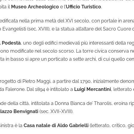
ita il
Museo Archeologico
e l’
Ufficio Turistico
.
edificata nella prima metà del XVI secolo, con portale in arena
vangelisti (sec. XVIII), e la statua all’altare del Sacro Cuore 
l Podestà
, uno degli edifici medievali più interessanti della re
ficio furono modificate nel secolo scorso. La torre civica conser
ta in basso si apre un porticato a sette archi, di cui quello c
rogetto di Pietro Maggi, a partire dal 1790, inizialmente denom
da Falerone. Dal 1894 è intitolato a
Luigi Mercantini
, letterato
de della città, intitolata a Donna Bianca de’ Tharolis, eroina 
lazzo Benvignati
(sec. XVII-XVIII).
inistra è la
Casa natale di Aldo Gabrielli
(letterato, critico, g