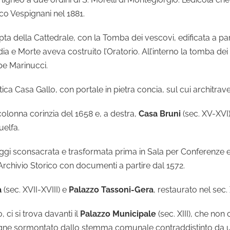
sco Vespignani nel 1881.
 Cripta della Cattedrale, con la Tomba dei vescovi, edificata a p
ordia e Morte aveva costruito l’Oratorio. All’interno la tomba d
pe Marinucci.
ca Casa Gallo, con portale in pietra concia, sul cui architrave
olonna corinzia del 1658 e, a destra,
Casa Bruni
(sec. XV-XVI
uelfa.
oggi sconsacrata e trasformata prima in Sala per Conferenze e
’Archivio Storico con documenti a partire dal 1572.
a
(sec. XVII-XVIII) e
Palazzo Tassoni-Gera
, restaurato nel sec.
, ci si trova davanti il
Palazzo Municipale
(sec. XIII), che non
bugne sormontato dallo stemma comunale contraddistinto da un 