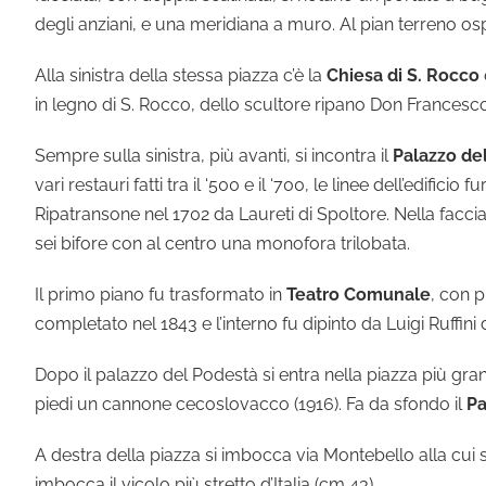
degli anziani, e una meridiana a muro. Al pian terreno osp
Alla sinistra della stessa piazza c’è la
Chiesa di S. Rocco
in legno di S. Rocco, dello scultore ripano Don Francesco E
Sempre sulla sinistra, più avanti, si incontra il
Palazzo de
vari restauri fatti tra il ‘500 e il ‘700, le linee dell’edi
Ripatransone nel 1702 da Laureti di Spoltore. Nella faccia
sei bifore con al centro una monofora trilobata.
Il primo piano fu trasformato in
Teatro Comunale
, con p
completato nel 1843 e l’interno fu dipinto da Luigi Ruffini 
Dopo il palazzo del Podestà si entra nella piazza più gran
piedi un cannone cecoslovacco (1916). Fa da sfondo il
Pa
A destra della piazza si imbocca via Montebello alla cui s
imbocca il vicolo più stretto d’Italia (cm 43).