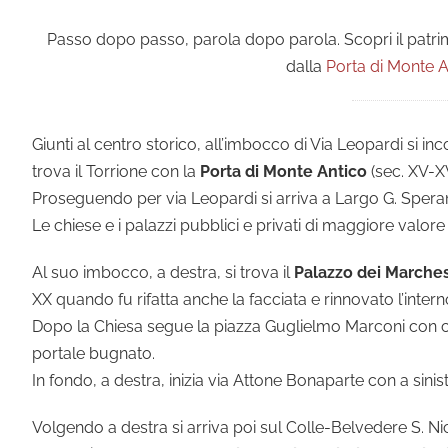
Passo dopo passo, parola dopo parola. Scopri il patr
dalla
Porta di Monte A
Giunti al centro storico, all’imbocco di Via Leopardi si 
trova il Torrione con la
Porta di Monte Antico
(sec. XV-XV
Proseguendo per via Leopardi si arriva a Largo G. Speran
Le chiese e i palazzi pubblici e privati di maggiore valor
Al suo imbocco, a destra, si trova il
Palazzo dei Marchesi
XX quando fu rifatta anche la facciata e rinnovato l’intern
Dopo la Chiesa segue la piazza Guglielmo Marconi con cas
portale bugnato.
In fondo, a destra, inizia via Attone Bonaparte con a sinist
Volgendo a destra si arriva poi sul Colle-Belvedere S. Nicol