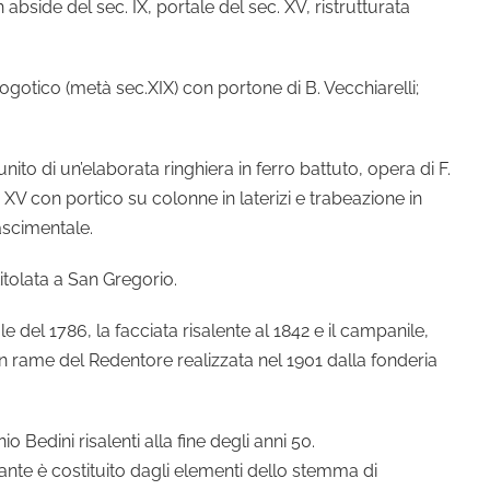
n abside del sec. IX, portale del sec. XV, ristrutturata
eogotico (metà sec.XIX) con portone di B. Vecchiarelli;
ito di un’elaborata ringhiera in ferro battuto, opera di F.
XV con portico su colonne in laterizi e trabeazione in
ascimentale.
ntitolata a San Gregorio.
e del 1786, la facciata risalente al 1842 e il campanile,
a in rame del Redentore realizzata nel 1901 dalla fonderia
o Bedini risalenti alla fine degli anni 50.
nante è costituito dagli elementi dello stemma di