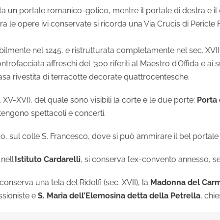
ta un portale romanico-gotico, mentre il portale di destra e il
Tra le opere ivi conservate si ricorda una Via Crucis di Pericle F
bilmente nel 1245, e ristrutturata completamente nel sec. XVIII, 
rofacciata affreschi del ‘300 riferiti al Maestro d’Offida e ai 
 casa rivestita di terracotte decorate quattrocentesche.
 XV-XVI), del quale sono visibili la corte e le due porte:
Porta 
tengono spettacoli e concerti.
tico, sul colle S. Francesco, dove si può ammirare il bel portale 
nell’
Istituto Cardarelli
, si conserva l’ex-convento annesso, se
i conserva una tela del Ridolfi (sec. XVII), la
Madonna del Car
sioniste e
S. Maria dell’Elemosina detta della Petrella
, chi