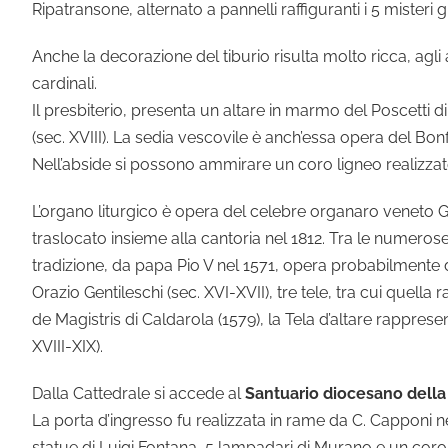
Ripatransone, alternato a pannelli raffiguranti i 5 misteri gl
Anche la decorazione del tiburio risulta molto ricca, agli
cardinali.
Il presbiterio, presenta un altare in marmo del Poscetti d
(sec. XVIII). La sedia vescovile è anch’essa opera del Bonfi
Nell’abside si possono ammirare un coro ligneo realizzato
L’organo liturgico è opera del celebre organaro veneto Ga
traslocato insieme alla cantoria nel 1812. Tra le numero
tradizione, da papa Pio V nel 1571, opera probabilmente di
Orazio Gentileschi (sec. XVI-XVII), tre tele, tra cui quel
de Magistris di Caldarola (1579), la Tela d’altare rapprese
XVIII-XIX).
Dalla Cattedrale si accede al
Santuario diocesano della
La porta d’ingresso fu realizzata in rame da C. Capponi ne
statue di Luigi Fontana, 5 lampadari di Murano e un coro 