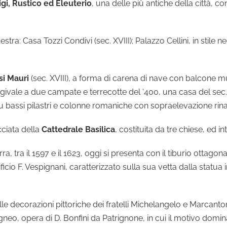
igi, Rustico ed Eleuterio
, una delle più antiche della città, co
ra: Casa Tozzi Condivi (sec. XVIII); Palazzo Cellini, in stile n
si Mauri
(sec. XVIII), a forma di carena di nave con balcone mun
ogivale a due campate e terrecotte del ‘400, una casa del sec. 
su bassi pilastri e colonne romaniche con sopraelevazione rin
acciata della
Cattedrale Basilica
, costituita da tre chiese, ed i
tra il 1597 e il 1623, oggi si presenta con il tiburio ottagonal
ificio F. Vespignani, caratterizzato sulla sua vetta dalla statu
lle decorazioni pittoriche dei fratelli Michelangelo e Marcantoni
igneo, opera di D. Bonfini da Patrignone, in cui il motivo domi