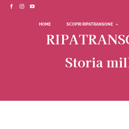
Salta
Facebook
Instagram
YouTube
al
contenuto
HOME
SCOPRI RIPATRANSONE
RIPATRANS
Storia mil