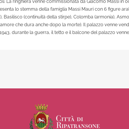
oli. La ringhiera venne commissionata da Giacomo Massi in o
ppresenta lo stemma della famiglia Massi Mauri con 6 figure ara
), Basilisco (continuità della stirpe), Colomba (armonia), A
one (amore che dura anche dopo la morte). Il palazzo venne vend
 1943, durante la guerra, il tetto e il balcone del palazzo venner