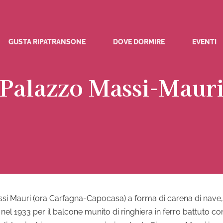
GUSTA RIPATRANSONE
DOVE DORMIRE
EVENTI
Palazzo Massi-Maur
Massi Mauri (ora Carfagna-Capocasa) a forma di carena di nave
) nel 1933 per il balcone munito di ringhiera in ferro battuto 