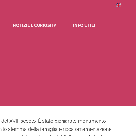
NOTIZIE E CURIOSITÀ
INFO UTILI
i
, del XVIII secolo. È stato dichiarato monumento
con lo stemma della famiglia e ricca ornamentazione,