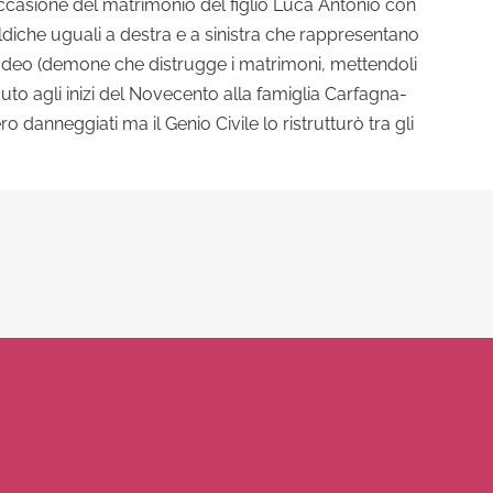
ccasione del matrimonio del figlio Luca Antonio con
ldiche uguali a destra e a sinistra che rappresentano
smodeo (demone che distrugge i matrimoni, mettendoli
uto agli inizi del Novecento alla famiglia Carfagna-
o danneggiati ma il Genio Civile lo ristrutturò tra gli