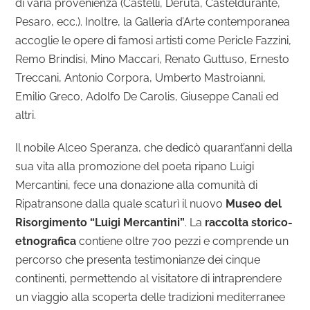
di varia provenienza (Castelli, Deruta, Casteldurante,
Pesaro, ecc.). Inoltre, la Galleria d’Arte contemporanea
accoglie le opere di famosi artisti come Pericle Fazzini,
Remo Brindisi, Mino Maccari, Renato Guttuso, Ernesto
Treccani, Antonio Corpora, Umberto Mastroianni,
Emilio Greco, Adolfo De Carolis, Giuseppe Canali ed
altri.
Il nobile Alceo Speranza, che dedicò quarant’anni della
sua vita alla promozione del poeta ripano Luigi
Mercantini, fece una donazione alla comunità di
Ripatransone dalla quale scaturì il nuovo
Museo del
Risorgimento “Luigi Mercantini”
. La
raccolta storico-
etnografica
contiene oltre 700 pezzi e comprende un
percorso che presenta testimonianze dei cinque
continenti, permettendo al visitatore di intraprendere
un viaggio alla scoperta delle tradizioni mediterranee