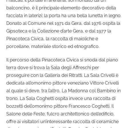
Frascati; il portale in arenaria, sormontato da un
balconcino, è il principale elemento decorativo della
facciata in laterizi; la porta ha una bella lunetta in legno.
Donato al Comune nel 1971 da Gera, dal 1976 ospita la
Gipsoteca e la Collezione d’arte Gera, e dal 1977 la
Pinacoteca Civica, la raccolta di maioliche e
porcellane, materiale storico ed etnografico.
Il percorso della Pinacoteca Civica si snoda dal piano
terra dove si trova la Sala degli Affreschi per
proseguire con la Galleria dei Ritratti. La Sala Crivelli è
dedicata all’omonimo pittore veneziano Vittore Crivelli
al quale si deve, tra l’altro, La Madonna col Bambino in
trono. La Sala Coghetti ospita invece una raccolta di
bozzetti dell’omonimo pittore Francesco Coghetti. Il
Salone delle Feste, fulcro architettonico dell’edificio,
offre ai visitatori un’interessante raccolta di ceramiche