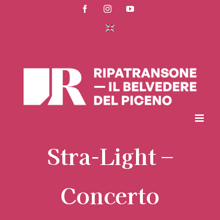
Salta
Facebook
Instagram
YouTube
al
contenuto
Stra-Light –
Concerto