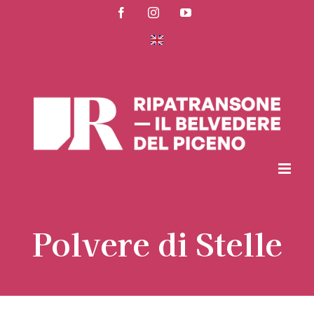
Salta
Facebook
Instagram
YouTube
al
contenuto
Polvere di Stelle