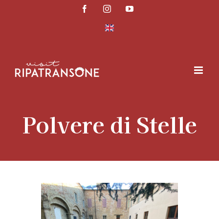
Salta
Facebook
Instagram
YouTube
al
contenuto
Polvere di Stelle