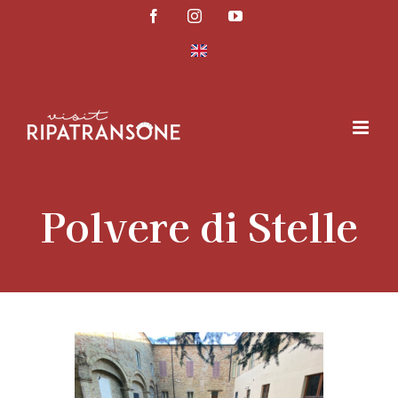
Salta
Facebook
Instagram
YouTube
al
contenuto
Polvere di Stelle