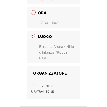
ORA
17:30 - 19:30
LUOGO
Borgo La Vigna - Nido
d'Infanzia "Piccoli
Passi"
ORGANIZZATORE
EVENTI A
RIPATRANSONE