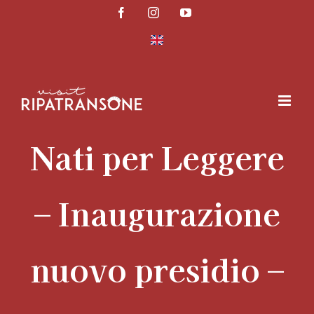
Salta
Facebook
Instagram
YouTube
al
contenuto
Nati per Leggere
– Inaugurazione
nuovo presidio –