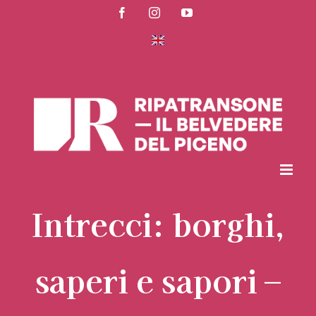
Salta
Facebook
Instagram
YouTube
al
contenuto
Intrecci: borghi,
saperi e sapori –