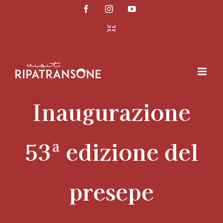
Salta
Facebook
Instagram
YouTube
al
contenuto
Inaugurazione
53ª edizione del
presepe