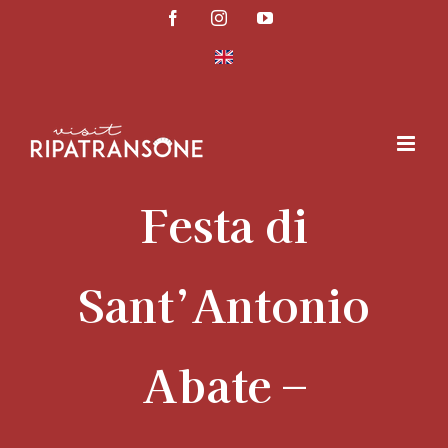
Salta
Facebook
Instagram
YouTube
al
contenuto
Festa di
Sant’Antonio
Abate –