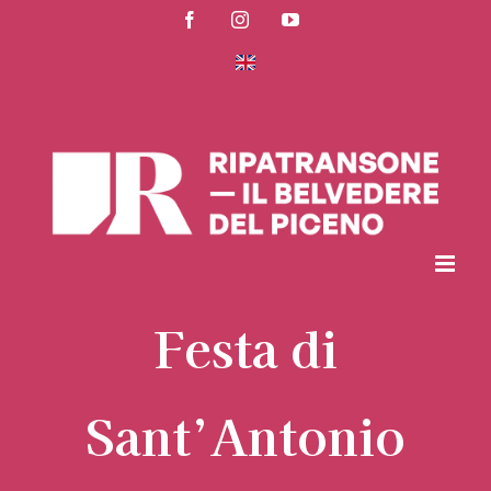
Salta
Facebook
Instagram
YouTube
al
contenuto
Festa di
Sant’Antonio