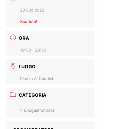
28 Lug 2022
Scaduto!
ORA
19:30 - 20:30
LUOGO
Piazza A. Condivi
CATEGORIA
Enogastronomia