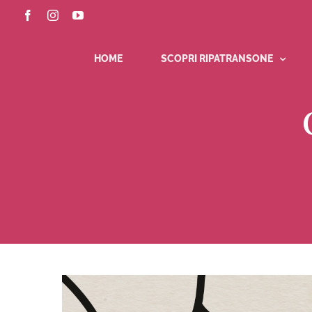
Salta
Facebook
Instagram
YouTube
al
contenuto
HOME
SCOPRI RIPATRANSONE