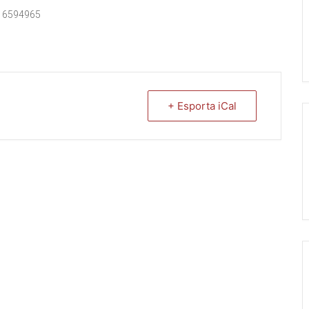
88 6594965
+ Esporta iCal