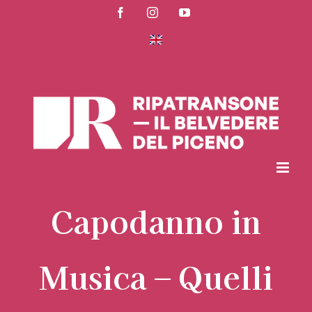
Salta
Facebook
Instagram
YouTube
al
contenuto
Capodanno in
Musica – Quelli