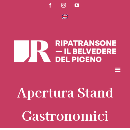
Salta
Facebook
Instagram
YouTube
al
contenuto
Apertura Stand
Gastronomici