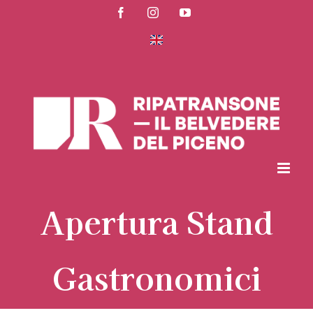
Salta
Facebook
Instagram
YouTube
al
contenuto
Apertura Stand
Gastronomici