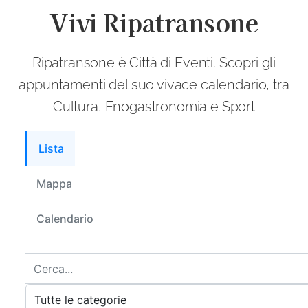
Vivi Ripatransone
Ripatransone è Città di Eventi. Scopri gli
appuntamenti del suo vivace calendario, tra
Cultura, Enogastronomia e Sport
Lista
Mappa
Calendario
Cerca
Digita
prodotti
il
Filtra
nome