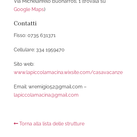
Via Michelanfelo Buonarroti, 1 (trovala su
Google Maps
)
Contatti
Fisso: 0735 631371
Cellulare: 334 1959470
Sito web:
www.lapiccolamacina.wixsite.com/casavacanze
Email: wremigio52@gmail.com –
lapiccolamacina@gmail.com
Torna alla lista delle strutture