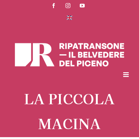
Salta
Facebook
Instagram
YouTube
al
contenuto
LA PICCOLA
MACINA