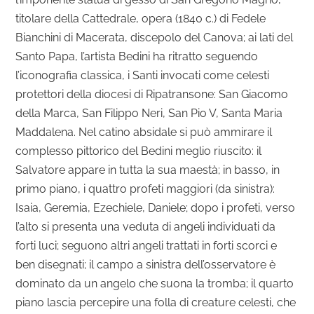
titolare della Cattedrale, opera (1840 c.) di Fedele
Bianchini di Macerata, discepolo del Canova; ai lati del
Santo Papa, l’artista Bedini ha ritratto seguendo
l’iconografia classica, i Santi invocati come celesti
protettori della diocesi di Ripatransone: San Giacomo
della Marca, San Filippo Neri, San Pio V, Santa Maria
Maddalena. Nel catino absidale si può ammirare il
complesso pittorico del Bedini meglio riuscito: il
Salvatore appare in tutta la sua maestà; in basso, in
primo piano, i quattro profeti maggiori (da sinistra):
Isaia, Geremia, Ezechiele, Daniele; dopo i profeti, verso
l’alto si presenta una veduta di angeli individuati da
forti luci; seguono altri angeli trattati in forti scorci e
ben disegnati; il campo a sinistra dell’osservatore è
dominato da un angelo che suona la tromba; il quarto
piano lascia percepire una folla di creature celesti, che