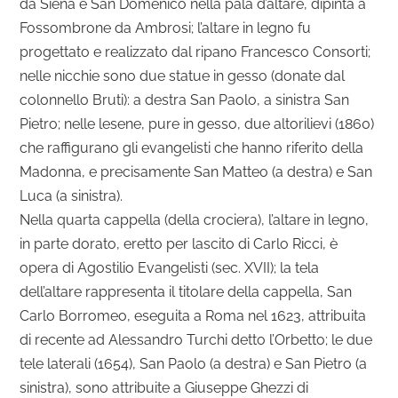
da Siena e San Domenico nella pala d’altare, dipinta a
Fossombrone da Ambrosi; l’altare in legno fu
progettato e realizzato dal ripano Francesco Consorti;
nelle nicchie sono due statue in gesso (donate dal
colonnello Bruti): a destra San Paolo, a sinistra San
Pietro; nelle lesene, pure in gesso, due altorilievi (1860)
che raffigurano gli evangelisti che hanno riferito della
Madonna, e precisamente San Matteo (a destra) e San
Luca (a sinistra).
Nella quarta cappella (della crociera), l’altare in legno,
in parte dorato, eretto per lascito di Carlo Ricci, è
opera di Agostilio Evangelisti (sec. XVII); la tela
dell’altare rappresenta il titolare della cappella, San
Carlo Borromeo, eseguita a Roma nel 1623, attribuita
di recente ad Alessandro Turchi detto l’Orbetto; le due
tele laterali (1654), San Paolo (a destra) e San Pietro (a
sinistra), sono attribuite a Giuseppe Ghezzi di