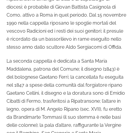
diocesi; è probabile di Giovan Battista Casignola di
Como, attivo a Roma in quel periodo. Dal 15 novembre
1990 nella cappella riposano le spoglie mortali del
vescovo Radicioni ed i resti dei suoi genitori; il presule
è ricordato da un bassorilievo in rame eseguito nello
stesso anno dallo scultore Aldo Sergiacomi di Offida.
La seconda cappella è dedicata a Santa Maria
Maddalena, patrona del Comune; il disegno (1843) è
del bolognese Gaetano Ferri; la cancellata fu eseguita
nel 1847 a spese della comunità dal forgiatore ripano
Gaetano Cellini, il disegno e la doratura sono di Emidio
Cibatti di Fermo, trasferitosi a Ripatransone; l’altare in
legno, opera di M. Angelo Ripano (sec. XVII), fu eretto
da Brandimarte Tommasi (il suo stemma è nelle basi
delle colonne); la pala d’altare, raffigurante la Vergine