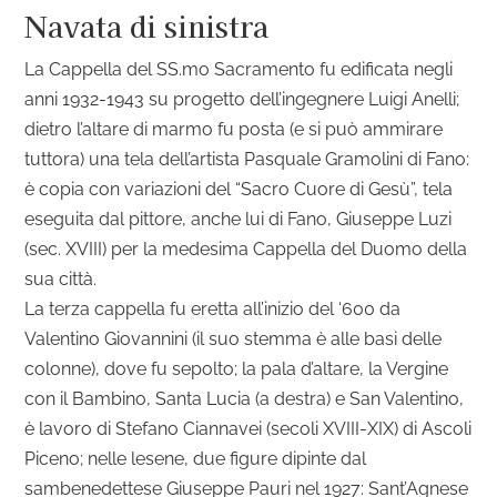
Navata di sinistra
La Cappella del SS.mo Sacramento fu edificata negli
anni 1932-1943 su progetto dell’ingegnere Luigi Anelli;
dietro l’altare di marmo fu posta (e si può ammirare
tuttora) una tela dell’artista Pasquale Gramolini di Fano:
è copia con variazioni del “Sacro Cuore di Gesù”, tela
eseguita dal pittore, anche lui di Fano, Giuseppe Luzi
(sec. XVIII) per la medesima Cappella del Duomo della
sua città.
La terza cappella fu eretta all’inizio del ‘600 da
Valentino Giovannini (il suo stemma è alle basi delle
colonne), dove fu sepolto; la pala d’altare, la Vergine
con il Bambino, Santa Lucia (a destra) e San Valentino,
è lavoro di Stefano Ciannavei (secoli XVIII-XIX) di Ascoli
Piceno; nelle lesene, due figure dipinte dal
sambenedettese Giuseppe Pauri nel 1927: Sant’Agnese