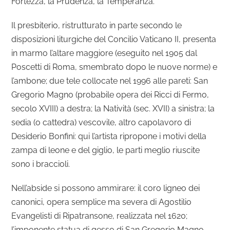
Fortezza, la Prudenza, la Temperanza.
Il presbiterio, ristrutturato in parte secondo le
disposizioni liturgiche del Concilio Vaticano II, presenta
in marmo l’altare maggiore (eseguito nel 1905 dal
Poscetti di Roma, smembrato dopo le nuove norme) e
l’ambone; due tele collocate nel 1996 alle pareti: San
Gregorio Magno (probabile opera dei Ricci di Fermo,
secolo XVIII) a destra; la Natività (sec. XVII) a sinistra; la
sedia (o cattedra) vescovile, altro capolavoro di
Desiderio Bonfini: qui l’artista ripropone i motivi della
zampa di leone e del giglio, le parti meglio riuscite
sono i braccioli.
Nell’abside si possono ammirare: il coro ligneo dei
canonici, opera semplice ma severa di Agostilio
Evangelisti di Ripatransone, realizzata nel 1620;
l’imponente statua di gesso di San Gregorio Magno,