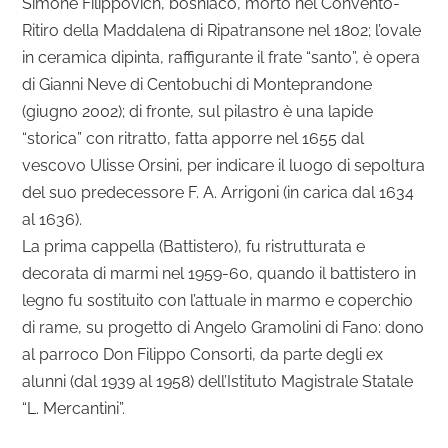
Simone Filippovich, bosniaco, morto nel Convento-
Ritiro della Maddalena di Ripatransone nel 1802; l’ovale
in ceramica dipinta, raffigurante il frate “santo”, è opera
di Gianni Neve di Centobuchi di Monteprandone
(giugno 2002); di fronte, sul pilastro è una lapide
“storica” con ritratto, fatta apporre nel 1655 dal
vescovo Ulisse Orsini, per indicare il luogo di sepoltura
del suo predecessore F. A. Arrigoni (in carica dal 1634
al 1636).
La prima cappella (Battistero), fu ristrutturata e
decorata di marmi nel 1959-60, quando il battistero in
legno fu sostituito con l’attuale in marmo e coperchio
di rame, su progetto di Angelo Gramolini di Fano: dono
al parroco Don Filippo Consorti, da parte degli ex
alunni (dal 1939 al 1958) dell’Istituto Magistrale Statale
“L. Mercantini”.