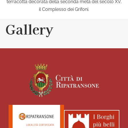
terracotta decorata della seconda metà del secolo XV,
il Complesso dei Grifoni.
Gallery