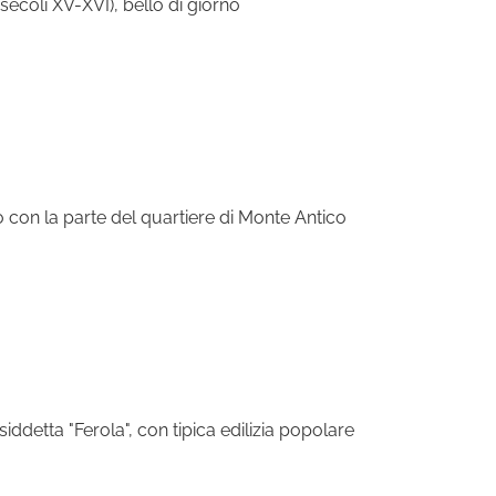
secoli XV-XVI), bello di giorno
o con la parte del quartiere di Monte Antico
iddetta "Ferola", con tipica edilizia popolare