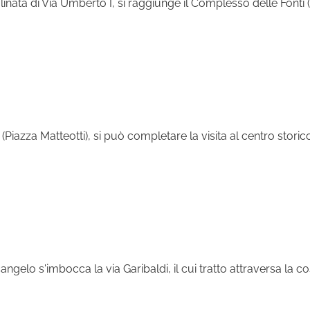
linata di Via Umberto I, si raggiunge il Complesso delle Fonti (
iazza Matteotti), si può completare la visita al centro storic
gelo s'imbocca la via Garibaldi, il cui tratto attraversa la cos