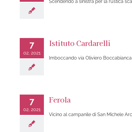
Scendendo a sinistra per la rustica sca
Istituto Cardarelli
7
02, 2021
Imboccando via Oliviero Boccabianca (P
Ferola
7
02, 2021
Vicino al campanile di San Michele Arcan