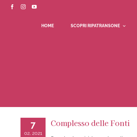
Salta
Facebook
Instagram
YouTube
al
contenuto
HOME
SCOPRI RIPATRANSONE
Complesso delle Fonti
7
02, 2021