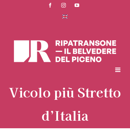
Salta
Facebook
Instagram
YouTube
al
contenuto
Vicolo più Stretto
d’Italia