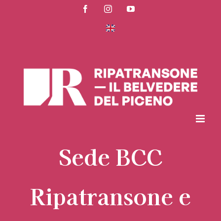
Salta
Facebook
Instagram
YouTube
al
contenuto
Sede BCC
Ripatransone e