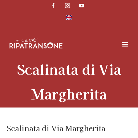
Salta
Facebook
Instagram
YouTube
al
contenuto
Scalinata di Via
Margherita
Scalinata di Via Margherita