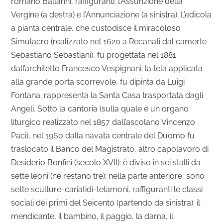
romano Ballarini, raffiguranti: l’Assunzione della
Vergine (a destra) e l’Annunciazione (a sinistra). L’edicola
a pianta centrale, che custodisce il miracoloso
Simulacro (realizzato nel 1620 a Recanati dal camerte
Sebastiano Sebastiani), fu progettata nel 1881
dall’architetto Francesco Vespignani; la tela applicata
alla grande porta scorrevole, fu dipinta da Luigi
Fontana: rappresenta la Santa Casa trasportata dagli
Angeli. Sotto la cantoria (sulla quale è un organo
liturgico realizzato nel 1857 dall’ascolano Vincenzo
Paci), nel 1960 dalla navata centrale del Duomo fu
traslocato il Banco del Magistrato, altro capolavoro di
Desiderio Bonfini (secolo XVII): è diviso in sei stalli da
sette leoni (ne restano tre); nella parte anteriore, sono
sette sculture-cariatidi-telamoni, raffiguranti le classi
sociali dei primi del Seicento (partendo da sinistra): il
mendicante, il bambino, il paggio, la dama, il