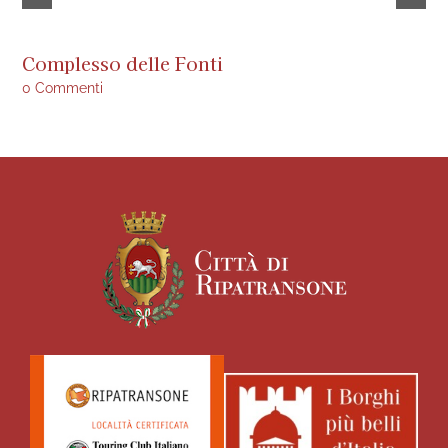
Complesso delle Fonti
Is
0 Commenti
0 