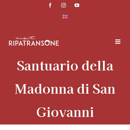
Salta
Facebook
Instagram
YouTube
al
contenuto
Santuario della
Madonna di San
Giovanni