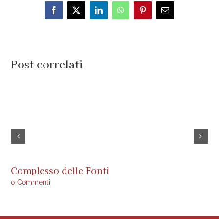
Facebook
X
LinkedIn
WhatsApp
Pinterest
Email
Post correlati
Complesso delle Fonti
Is
0 Commenti
0 