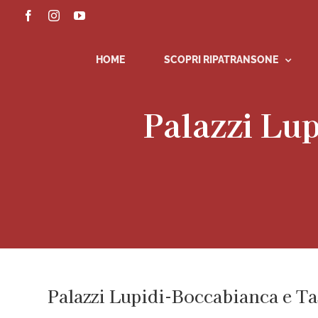
Salta
Facebook
Instagram
YouTube
al
contenuto
HOME
SCOPRI RIPATRANSONE
Palazzi Lu
Palazzi Lupidi-Boccabianca e T