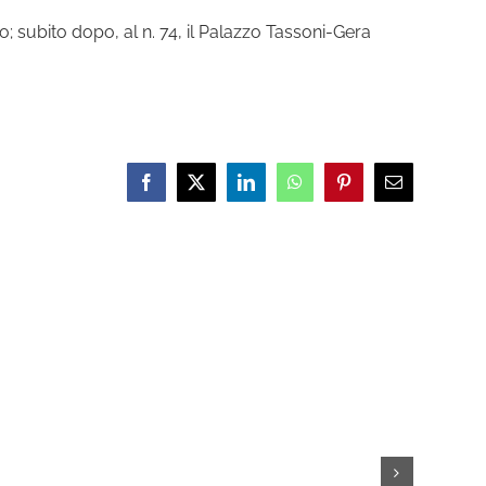
; subito dopo, al n. 74, il Palazzo Tassoni-Gera
Facebook
X
LinkedIn
WhatsApp
Pinterest
Email