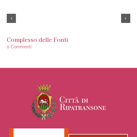
Complesso delle Fonti
Is
0 Commenti
0 