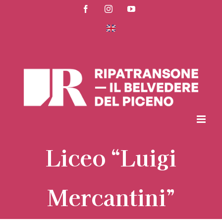
Salta
Facebook
Instagram
YouTube
al
contenuto
Liceo “Luigi
Mercantini”