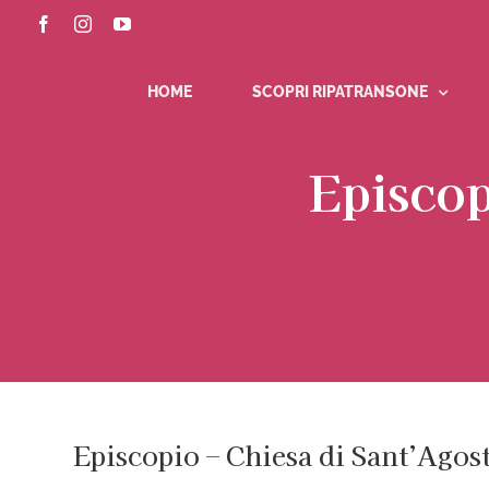
Salta
Facebook
Instagram
YouTube
al
contenuto
HOME
SCOPRI RIPATRANSONE
Episcop
Episcopio – Chiesa di Sant’Agos