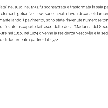
niata” nel 1810, nel 1932 fu sconsacrata e trasformata in sala
elementi gotici. Nel 2001 sono iniziati i lavori di consolidame
Smantellando il pavimento, sono state rinvenute numerose tomb
a è stato riscoperto l’affresco detto della “Madonna del Soccor
e nel 1810, nel 1874 divenne la residenza vescovile e la sede de
co di documenti a partire dal 1572.