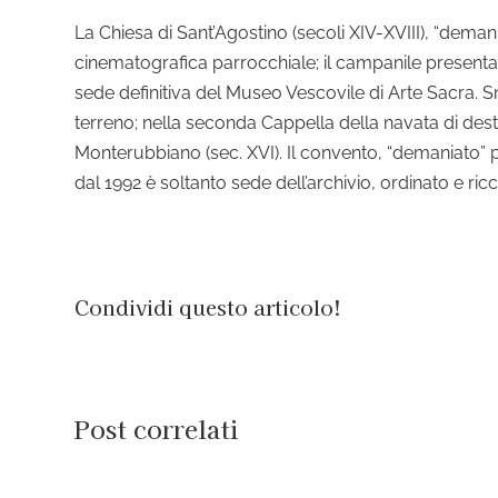
La Chiesa di Sant’Agostino (secoli XIV-XVIII), “dema
cinematografica parrocchiale; il campanile presenta 
sede definitiva del Museo Vescovile di Arte Sacra. 
terreno; nella seconda Cappella della navata di destr
Monterubbiano (sec. XVI). Il convento, “demaniato” pur
dal 1992 è soltanto sede dell’archivio, ordinato e ric
Condividi questo articolo!
Post correlati