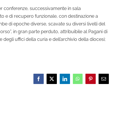
 per conferenze, successivamente in sala
nto e di recupero funzionale, con destinazione a
e di epoche diverse, scavate su diversi livelli del
so”, in gran parte perduto, attribuibile al Pagani di
gli uffici della curia e dell’archivio della diocesi;
Facebook
X
LinkedIn
WhatsApp
Pinterest
Email