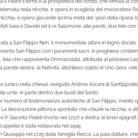
ta il Padre Eterno e la prospettiva del fondo, che simula la con
stemata nella nicchia, è opera in scagliola del maceratese Fed
icchia, è opera giovanile (prima metà del ‘900) della ripana Id
profeti Isaia e Davide ed il re Salomone; alle pareti, due tele co
cata a San Filippo Neri. Il monumentale altare in legno dorato fu
resenta San Filippo con i paramenti sacri, in preghiera-contem
ra, tela che rappresenta l’Immacolata, attribuita al pistoiese L
a parete destra, la Natività, altorilievo (1966) di Uno Gera: ci
mo (unico nella chiesa), eseguito Andrea Ascani di Sant’lppoli
elle urne, in parte dentro due busti del Santo.
r numero di testimonianze autentiche di San Filippo, merito q
La decorazione pittorica sportello che chiude la nicchia, è attrib
 e P. Giacinto Fedeli (morto nel 1727) a destra; le brevi epigrafi
cappella è stata restaurata nel 1999.
an Giuseppe nel 1725 dalla famiglia Recco. La pala d’altare, ch