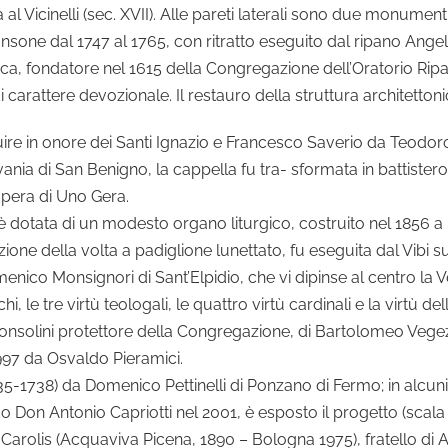
al Vicinelli (sec. XVII). Alle pareti laterali sono due monumentin
ne dal 1747 al 1765, con ritratto eseguito dal ripano Angelo 
Pica, fondatore nel 1615 della Congregazione dell’Oratorio Rip
di carattere devozionale. Il restauro della struttura architettoni
ruire in onore dei Santi Ignazio e Francesco Saverio da Teodoro
nia di San Benigno, la cappella fu tra- sformata in battistero e
opera di Uno Gera.
, è dotata di un modesto organo liturgico, costruito nel 1856 
zione della volta a padiglione lunettato, fu eseguita dal Vibi
enico Monsignori di Sant’Elpidio, che vi dipinse al centro la 
, le tre virtù teologali, le quattro virtù cardinali e la virtù dell
tro Consolini protettore della Congregazione, di Bartolomeo Vegez
 1997 da Osvaldo Pieramici.
735-1738) da Domenico Pettinelli di Ponzano di Fermo; in alcuni 
 Don Antonio Capriotti nel 2001, è esposto il progetto (scala 1
 Carolis (Acquaviva Picena, 1890 – Bologna 1975), fratello d