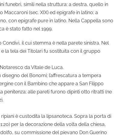
i funebri, simili nella struttura: a destra, quello in
Maccaroni (sec. XIX) ed epigrafe in latino; a
ano, con epigrafe pure in latino. Nella Cappella sono
ca è stato fatto nel 1999.
 Condivi, il cui stemma è nella parete sinistra. Nel
 la tela dei Titolari fu sostituita con il gruppo
a Notaresco da Vitale de Luca.
 su disegno del Bonomi; l’affrescatura a tempera
Vergine con il Bambino che appare a San Filippo
a penitenza; alle pareti furono dipinti otto ritratti (ne
i.
ripiani è custodita la lipsanoteca. Sopra la porta di
:20) per la decorazione della volta della chiesa,
i Adolfo, su commissione del pievano Don Guerino