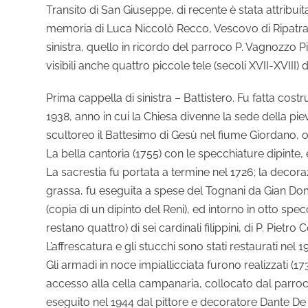
Transito di San Giuseppe, di recente è stata attribuita 
memoria di Luca Niccolò Recco, Vescovo di Ripatranso
sinistra, quello in ricordo del parroco P. Vagnozzo 
visibili anche quattro piccole tele (secoli XVII-XVIII) 
Prima cappella di sinistra – Battistero. Fu fatta cost
1938, anno in cui la Chiesa divenne la sede della pieva
scultoreo il Battesimo di Gesù nel fiume Giordano, 
La bella cantoria (1755) con le specchiature dipinte
La sacrestia fu portata a termine nel 1726; la decora
grassa, fu eseguita a spese del Tognani da Gian Dom
(copia di un dipinto del Reni), ed intorno in otto specchi
restano quattro) di sei cardinali filippini, di P. Pie
L’affrescatura e gli stucchi sono stati restaurati nel
Gli armadi in noce impiallicciata furono realizzati (1
accesso alla cella campanaria, collocato dal parroco
eseguito nel 1944 dal pittore e decoratore Dante De