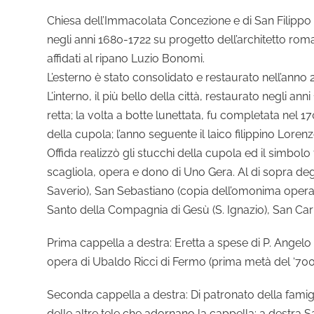
Chiesa dell’Immacolata Concezione e di San Filippo 
negli anni 1680-1722 su progetto dell’architetto roma
affidati al ripano Luzio Bonomi.
L’esterno è stato consolidato e restaurato nell’anno 
L’interno, il più bello della città, restaurato negli 
retta; la volta a botte lunettata, fu completata nel 1
della cupola; l’anno seguente il laico filippino Lorenzo
Offida realizzò gli stucchi della cupola ed il simbolo 
scagliola, opera e dono di Uno Gera. Al di sopra deg
Saverio), San Sebastiano (copia dell’omonima opera d
Santo della Compagnia di Gesù (S. Ignazio), San Car
Prima cappella a destra: Eretta a spese di P. Angelo 
opera di Ubaldo Ricci di Fermo (prima metà del ‘700
Seconda cappella a destra: Di patronato della famigli
delle altre tele che adornano la cappella: a destra Sa