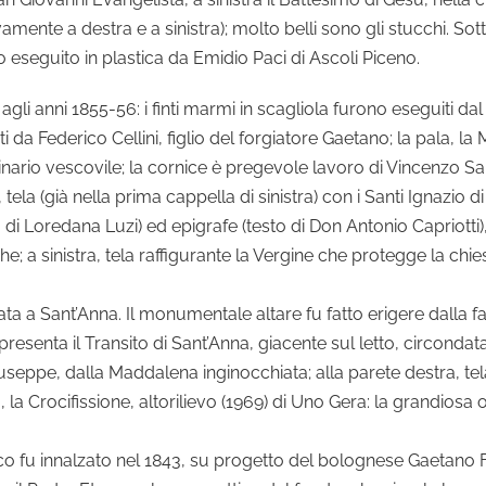
ente a destra e a sinistra); molto belli sono gli stucchi. Sotto
 eseguito in plastica da Emidio Paci di Ascoli Piceno.
o agli anni 1855-56: i finti marmi in scagliola furono eseguiti d
ati da Federico Cellini, figlio del forgiatore Gaetano; la pala,
inario vescovile; la cornice è pregevole lavoro di Vincenzo Sa
tela (già nella prima cappella di sinistra) con i Santi Ignazio 
di Loredana Luzi) ed epigrafe (testo di Don Antonio Capriotti)
a sinistra, tela raffigurante la Vergine che protegge la chiesa
ata a Sant’Anna. Il monumentale altare fu fatto erigere dalla 
ppresenta il Transito di Sant’Anna, giacente sul letto, circondat
ppe, dalla Maddalena inginocchiata; alla parete destra, tel
, la Crocifissione, altorilievo (1969) di Uno Gera: la grandiosa 
co fu innalzato nel 1843, su progetto del bolognese Gaetano Fer