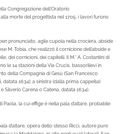
ella Congregazione dell’Oratorio
lla morte del progettista nel 1705, i lavori furono
to ben pronunciato, agile cupola nella crociera, abside
se M. Tobia, che realizzò il cornicione dell’abside e
 dei cornicioni, dei capitelli. Il M.° A. Costantini di
o le 14 stazioni della Via Crucis, bassorilievi in
: Santo della Compagnia di Gesù (San Francesco
atata 1634); a sinistra (dalla prima cappella):
 Silverio Carena o Catena, datata 1634).
aola, la cui effige è nella pala d’altare, probabile
ala d’altare, opera dello stesso Ricci, autore pure
imasa la Maddalena, in alto negli ovali laterali. San