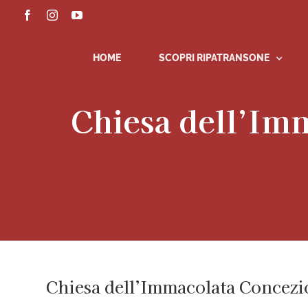
Salta
Facebook
Instagram
YouTube
al
contenuto
HOME
SCOPRI RIPATRANSONE
Chiesa dell’Imm
Chiesa dell’Immacolata Concezio