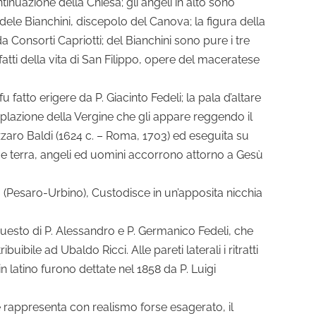
tinuazione della Chiesa; gli angeli in alto sono
ele Bianchini, discepolo del Canova; la figura della
a Consorti Capriotti; del Bianchini sono pure i tre
n fatti della vita di San Filippo, opere del maceratese
 fatto erigere da P. Giacinto Fedeli; la pala d’altare
plazione della Vergine che gli appare reggendo il
azzaro Baldi (1624 c. – Roma, 1703) ed eseguita su
eli e terra, angeli ed uomini accorrono attorno a Gesù
to (Pesaro-Urbino), Custodisce in un’apposita nicchia
uesto di P. Alessandro e P. Germanico Fedeli, che
uibile ad Ubaldo Ricci. Alle pareti laterali i ritratti
 in latino furono dettate nel 1858 da P. Luigi
e rappresenta con realismo forse esagerato, il