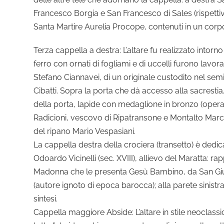
Francesco Borgia e San Francesco di Sales (rispettivam
Santa Martire Aurelia Procope, contenuti in un corpo
Terza cappella a destra: L’altare fu realizzato intorn
ferro con ornati di fogliami e di uccelli furono lavor
Stefano Ciannavei, di un originale custodito nel sem
Cibatti. Sopra la porta che dà accesso alla sacrestia, 
della porta, lapide con medaglione in bronzo (opera 
Radicioni, vescovo di Ripatransone e Montalto Marche; 
del ripano Mario Vespasiani.
La cappella destra della crociera (transetto) è dedic
Odoardo Vicinelli (sec. XVIII), allievo del Maratta: ra
Madonna che le presenta Gesù Bambino, da San Giuse
(autore ignoto di epoca barocca); alla parete sinistra
sintesi.
Cappella maggiore Abside: L’altare in stile neoclassi