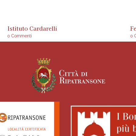
Istituto Cardarelli
F
0 Commenti
0 