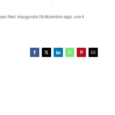
ppo Neri, inaugurato l’8 dicembre 1997, con il
Facebook
X
LinkedIn
WhatsApp
Pinterest
Email