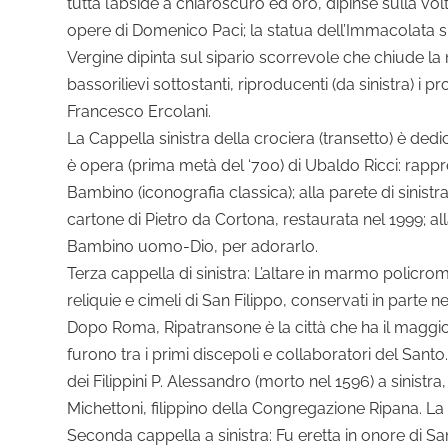
tutta l’abside a chiaroscuro ed oro, dipinse sulla vol
opere di Domenico Paci; la statua dell’Immacolata si
Vergine dipinta sul sipario scorrevole che chiude la n
bassorilievi sottostanti, riproducenti (da sinistra) i 
Francesco Ercolani.
La Cappella sinistra della crociera (transetto) è dedi
è opera (prima metà del ‘700) di Ubaldo Ricci: rapp
Bambino (iconografia classica); alla parete di sinist
cartone di Pietro da Cortona, restaurata nel 1999; all
Bambino uomo-Dio, per adorarlo.
Terza cappella di sinistra: L’altare in marmo policro
reliquie e cimeli di San Filippo, conservati in parte n
Dopo Roma, Ripatransone è la città che ha il maggio
furono tra i primi discepoli e collaboratori del Santo. 
dei Filippini P. Alessandro (morto nel 1596) a sinistra,
Michettoni, filippino della Congregazione Ripana. La 
Seconda cappella a sinistra: Fu eretta in onore di S