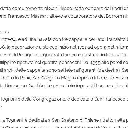
detta comunemente di San Filippo, fatta edificare dai Padri d
no Francesco Massari, allievo e collaboratore del Borromini; a
2000.
anni 1972-74, è ad una navata con tre cappelle per lato, transet
706; la decorazione a stucco iniziò nel 1721 ad opera del milane
 Vibi di Perugia, eseguì gratuitamente gli stucchì delle cappelle,
filippino ripetuto nei quattro pennacchi. Dal 1955 alle pareti son
li archi delle cappelle sono sei tele raffiguranti (da destra)
i Guido Reni), San Gregorio Magno (opera di Lorenzo Foschi, d
lo Borromeo, Sant’Andrea Apostolo (opera di Lorenzo Foschi e
Tognani e della Congregazione, è dedicata a San Francesco di P
).
a Tognani, è dedicata a San Gaetano di Thiene ritratto nella p
n Giovanni Evangelista, a sinistra il Battesimo di Gesù, nella c