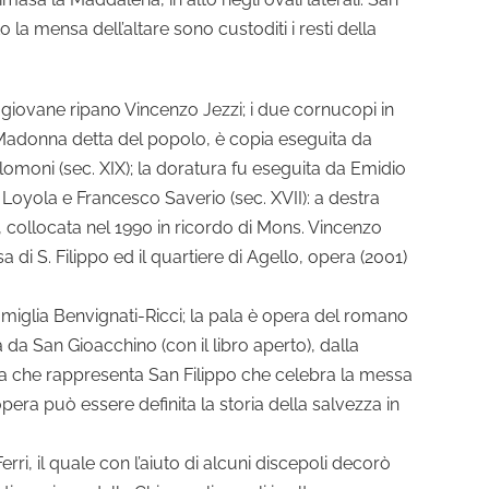
 la mensa dell’altare sono custoditi i resti della
al giovane ripano Vincenzo Jezzi; i due cornucopi in
 la Madonna detta del popolo, è copia eseguita da
lomoni (sec. XIX); la doratura fu eseguita da Emidio
di Loyola e Francesco Saverio (sec. XVII): a destra
, collocata nel 1990 in ricordo di Mons. Vincenzo
 di S. Filippo ed il quartiere di Agello, opera (2001)
famiglia Benvignati-Ricci; la pala è opera del romano
a da San Gioacchino (con il libro aperto), dalla
a che rappresenta San Filippo che celebra la messa
opera può essere definita la storia della salvezza in
ri, il quale con l’aiuto di alcuni discepoli decorò