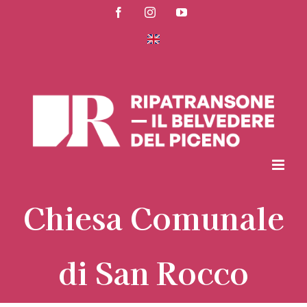
Salta
Facebook
Instagram
YouTube
al
contenuto
Chiesa Comunale
di San Rocco