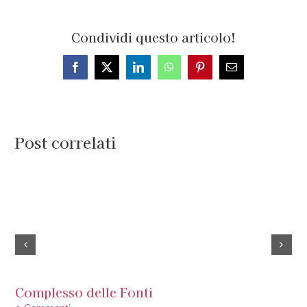
Condividi questo articolo!
Facebook
X
LinkedIn
WhatsApp
Pinterest
Email
Post correlati
Complesso delle Fonti
Is