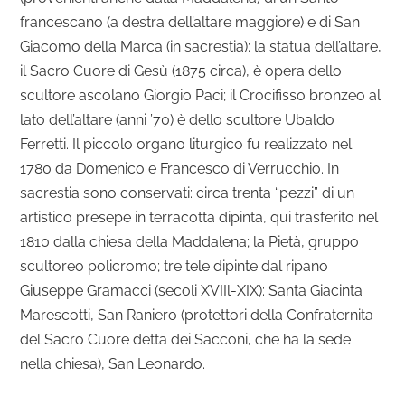
francescano (a destra dell’altare maggiore) e di San
Giacomo della Marca (in sacrestia); la statua dell’altare,
il Sacro Cuore di Gesù (1875 circa), è opera dello
scultore ascolano Giorgio Paci; il Crocifisso bronzeo al
lato dell’altare (anni ’70) è dello scultore Ubaldo
Ferretti. Il piccolo organo liturgico fu realizzato nel
1780 da Domenico e Francesco di Verrucchio. In
sacrestia sono conservati: circa trenta “pezzi” di un
artistico presepe in terracotta dipinta, qui trasferito nel
1810 dalla chiesa della Maddalena; la Pietà, gruppo
scultoreo policromo; tre tele dipinte dal ripano
Giuseppe Gramacci (secoli XVIIl-XIX): Santa Giacinta
Marescotti, San Raniero (protettori della Confraternita
del Sacro Cuore detta dei Sacconi, che ha la sede
nella chiesa), San Leonardo.