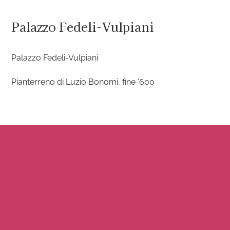
Salta
al
Palazzo Fedeli-Vulpiani
contenuto
Palazzo Fedeli-Vulpiani
Pianterreno di Luzio Bonomi, fine ‘600