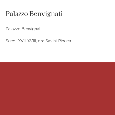
Salta
al
Palazzo Benvignati
contenuto
Palazzo Benvignati
Secoli XVII-XVIII, ora Savini-Ribeca